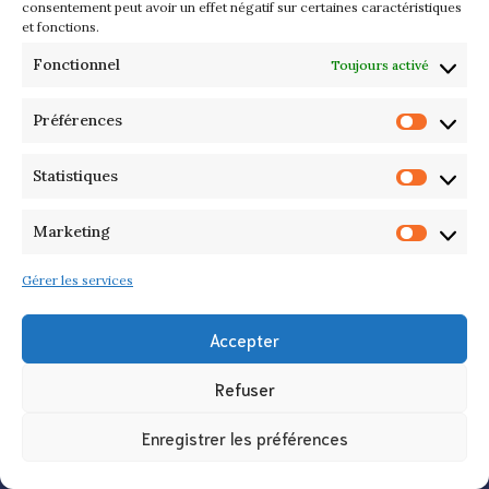
consentement peut avoir un effet négatif sur certaines caractéristiques
et fonctions.
Fonctionnel
Toujours activé
Préférences
Préfér
Statistiques
A propos
Statist
Marketing
Marke
Mention Légales
Conditions Générales
Gérer les services
Accepter
Refuser
Quoidansmonassiette.fr
Enregistrer les préférences
magazine d'informations