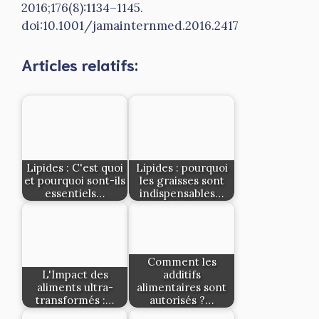
2016;176(8):1134–1145.
doi:10.1001/jamainternmed.2016.2417
Articles relatifs:
Lipides : C'est quoi
Lipides : pourquoi
et pourquoi sont-ils
les graisses sont
essentiels…
indispensables…
Comment les
L'Impact des
additifs
aliments ultra-
alimentaires sont
transformés :…
autorisés ?…