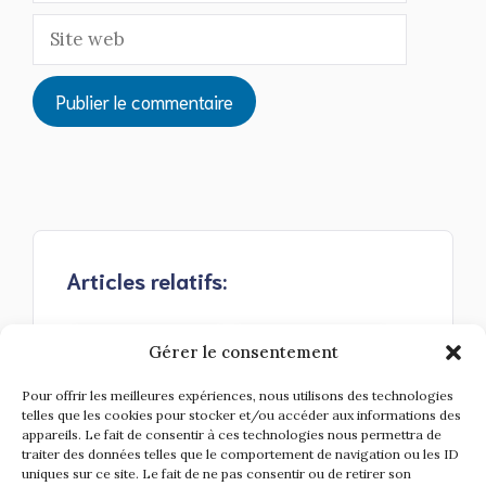
Site
web
Articles relatifs:
Gérer le consentement
Pour offrir les meilleures expériences, nous utilisons des technologies
telles que les cookies pour stocker et/ou accéder aux informations des
appareils. Le fait de consentir à ces technologies nous permettra de
Lipides : C'est quoi
Lipides : pourquoi
traiter des données telles que le comportement de navigation ou les ID
et pourquoi sont-ils
les graisses sont
uniques sur ce site. Le fait de ne pas consentir ou de retirer son
essentiels…
indispensables…