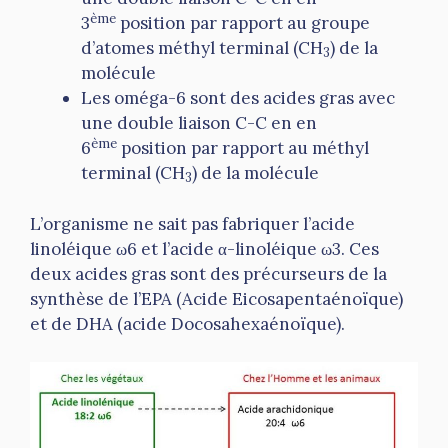
ème
3
position par rapport au groupe
d’atomes méthyl terminal (CH
) de la
3
molécule
Les oméga-6 sont des acides gras avec
une double liaison C-C en en
ème
6
position par rapport au méthyl
terminal (CH
) de la molécule
3
L’organisme ne sait pas fabriquer l’acide
linoléique ω6 et l’acide α-linoléique ω3. Ces
deux acides gras sont des précurseurs de la
synthèse de l’EPA (Acide Eicosapentaénoïque)
et de DHA (acide Docosahexaénoïque).