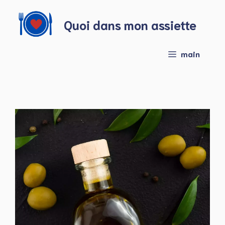
Aller
au
Quoi dans mon assiette
contenu
main